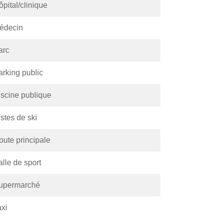
pital/clinique
édecin
arc
arking public
iscine publique
stes de ski
oute principale
lle de sport
upermarché
axi