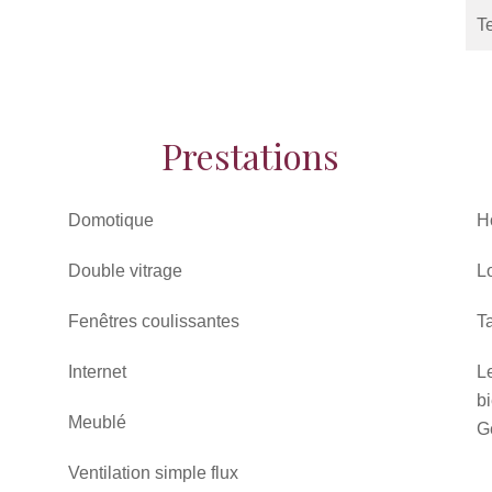
T
Prestations
Domotique
H
Double vitrage
L
Fenêtres coulissantes
T
Internet
L
bi
Meublé
G
Ventilation simple flux