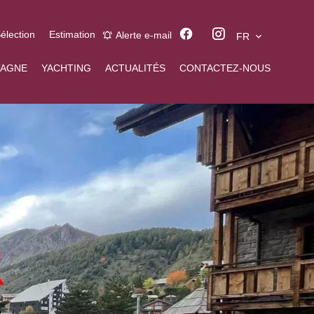
élection
Estimation
Alerte e-mail
FR
AGNE
YACHTING
ACTUALITÉS
CONTACTEZ-NOUS