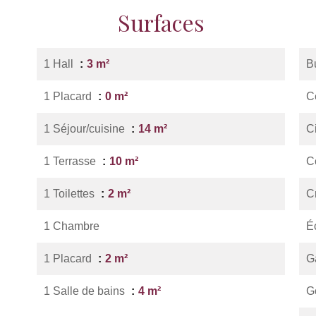
Surfaces
1 Hall
3 m²
B
1 Placard
0 m²
Ce
1 Séjour/cuisine
14 m²
C
1 Terrasse
10 m²
C
1 Toilettes
2 m²
C
1 Chambre
É
1 Placard
2 m²
G
1 Salle de bains
4 m²
G