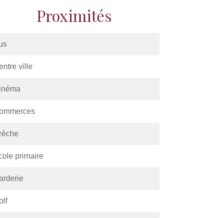
Proximités
us
ntre ville
inéma
ommerces
rèche
cole primaire
arderie
olf