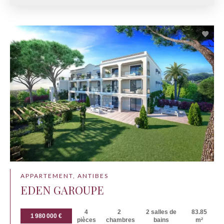
APPARTEMENT, ANTIBES
EDEN GAROUPE
4
2
2 salles de
83.85
1 980 000 €
pièces
chambres
bains
m²