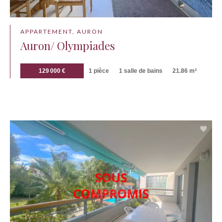
APPARTEMENT, AURON
Auron/ Olympiades
129 000 €
1 pièce
1 salle de bains
21.86 m²