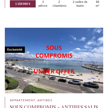
3
2
2 salles de
86
1 150 000 €
pièces
chambres
bains
m²
Exclusivité
APPARTEMENT, ANTIBES
SOUS COMPROMIS - ANTIBES SALIS