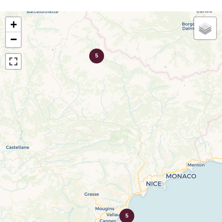
+
−
5
5