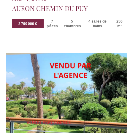
AURON CHEMIN DU PUY
7
5
4 salles de
250
2 790 000 €
pièces
chambres
bains
m²