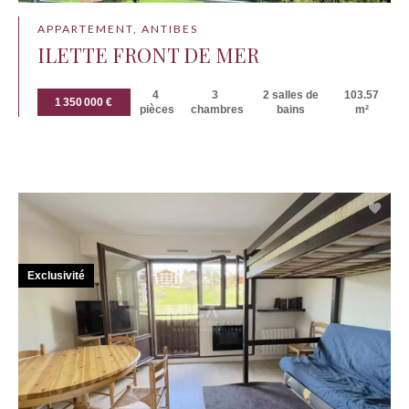
APPARTEMENT, ANTIBES
ILETTE FRONT DE MER
4
3
2 salles de
103.57
1 350 000 €
pièces
chambres
bains
m²
Exclusivité