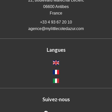
22, boulevard Maréchal Leclerc
06600
Antibes
France
+33 4 93 67 20 10
agence@mylittlecotedazur.com
Langues
Suivez-nous