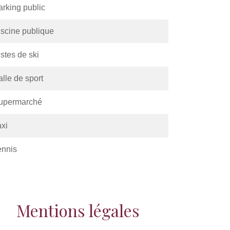
arking public
iscine publique
stes de ski
lle de sport
upermarché
axi
ennis
Mentions légales