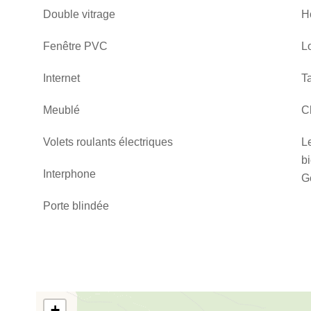
Double vitrage
H
Fenêtre PVC
L
Internet
T
Meublé
C
Volets roulants électriques
L
bi
Interphone
G
Porte blindée
+