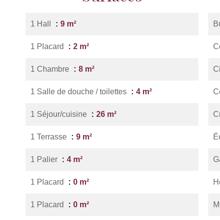
1 Hall
9 m²
B
1 Placard
2 m²
Ce
1 Chambre
8 m²
C
1 Salle de douche / toilettes
4 m²
C
1 Séjour/cuisine
26 m²
C
1 Terrasse
9 m²
É
1 Palier
4 m²
G
1 Placard
0 m²
Hô
1 Placard
0 m²
M