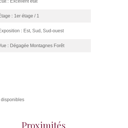
État
Excellent état
Étage
1er étage / 1
Exposition
Est, Sud, Sud-ouest
Vue
Dégagée Montagnes Forêt
 disponibles
Proximités