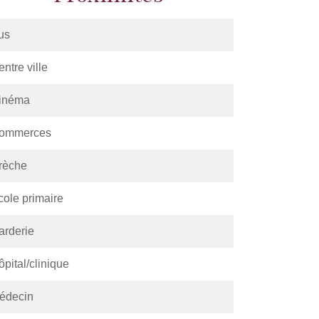
us
ntre ville
inéma
ommerces
rèche
cole primaire
arderie
pital/clinique
édecin