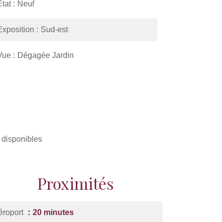
État
Neuf
Exposition
Sud-est
Vue
Dégagée Jardin
 disponibles
Proximités
éroport
20 minutes