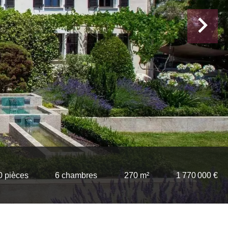
0 pièces
6 chambres
270 m²
1 770 000 €