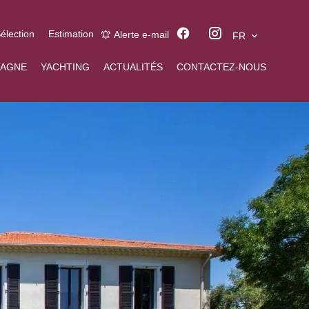
élection
Estimation
Alerte e-mail
FR
AGNE
YACHTING
ACTUALITÉS
CONTACTEZ-NOUS